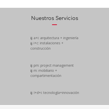
Nuestros Servicios
a+i: arquitectura + ingeniería
i+c: instalaciones +
construcción
pm: project management
m: mobiliario +
compartimentación
I+d+i: tecnología+innovación